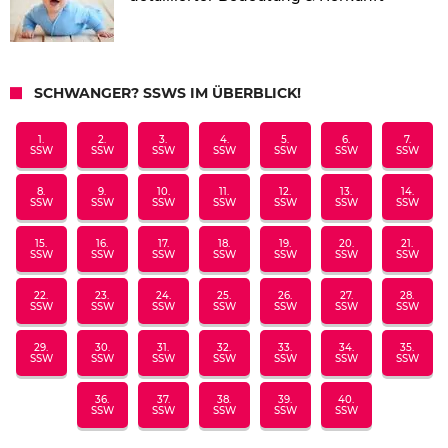
SCHWANGER? SSWS IM ÜBERBLICK!
1.
2.
3.
4.
5.
6.
7.
SSW
SSW
SSW
SSW
SSW
SSW
SSW
8.
9.
10.
11.
12.
13.
14.
SSW
SSW
SSW
SSW
SSW
SSW
SSW
15.
16.
17.
18.
19.
20.
21.
SSW
SSW
SSW
SSW
SSW
SSW
SSW
22.
23.
24.
25.
26.
27.
28.
SSW
SSW
SSW
SSW
SSW
SSW
SSW
29.
30.
31.
32.
33.
34.
35.
SSW
SSW
SSW
SSW
SSW
SSW
SSW
36.
37.
38.
39.
40.
SSW
SSW
SSW
SSW
SSW