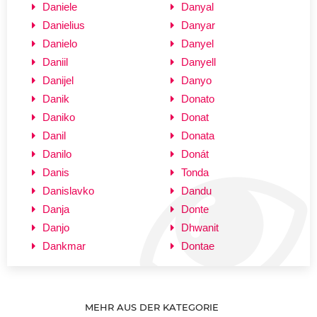
Daniele
Danyal
Danielius
Danyar
Danielo
Danyel
Daniil
Danyell
Danijel
Danyo
Danik
Donato
Daniko
Donat
Danil
Donata
Danilo
Donát
Danis
Tonda
Danislavko
Dandu
Danja
Donte
Danjo
Dhwanit
Dankmar
Dontae
MEHR AUS DER KATEGORIE