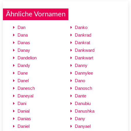
Ähnliche Vornamen
Dan
Danko
Dana
Dankrad
Danas
Dankrat
Danay
Dankward
Dandelion
Dankwart
Dandy
Danny
Dane
Dannylee
Danel
Dano
Danesch
Danosch
Daneyal
Dante
Dani
Danubiu
Danial
Danushka
Danias
Dany
Daniel
Danyael