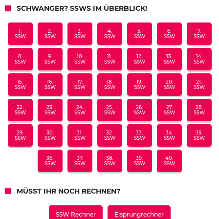
SCHWANGER? SSWS IM ÜBERBLICK!
1.
2.
3.
4.
5.
6.
7.
SSW
SSW
SSW
SSW
SSW
SSW
SSW
8.
9.
10.
11.
12.
13.
14.
SSW
SSW
SSW
SSW
SSW
SSW
SSW
15.
16.
17.
18.
19.
20.
21.
SSW
SSW
SSW
SSW
SSW
SSW
SSW
22.
23.
24.
25.
26.
27.
28.
SSW
SSW
SSW
SSW
SSW
SSW
SSW
29.
30.
31.
32.
33.
34.
35.
SSW
SSW
SSW
SSW
SSW
SSW
SSW
36.
37.
38.
39.
40.
SSW
SSW
SSW
SSW
SSW
MÜSST IHR NOCH RECHNEN?
SSW Rechner
Eisprungrechner