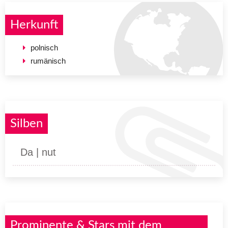
Herkunft
polnisch
rumänisch
Silben
Da | nut
Prominente & Stars mit dem