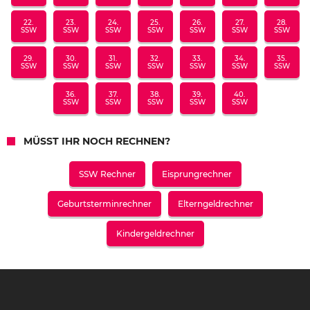
22.
23.
24.
25.
26.
27.
28.
SSW
SSW
SSW
SSW
SSW
SSW
SSW
29.
30.
31.
32.
33.
34.
35.
SSW
SSW
SSW
SSW
SSW
SSW
SSW
36.
37.
38.
39.
40.
SSW
SSW
SSW
SSW
SSW
MÜSST IHR NOCH RECHNEN?
SSW Rechner
Eisprungrechner
Geburtsterminrechner
Elterngeldrechner
Kindergeldrechner