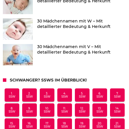
detaillierter Bedeutung & Herkunft
30 Mädchennamen mit W – Mit
detaillierter Bedeutung & Herkunft
30 Mädchennamen mit V – Mit
detaillierter Bedeutung & Herkunft
SCHWANGER? SSWS IM ÜBERBLICK!
1.
2.
3.
4.
5.
6.
7.
SSW
SSW
SSW
SSW
SSW
SSW
SSW
8.
9.
10.
11.
12.
13.
14.
SSW
SSW
SSW
SSW
SSW
SSW
SSW
15.
16.
17.
18.
19.
20.
21.
SSW
SSW
SSW
SSW
SSW
SSW
SSW