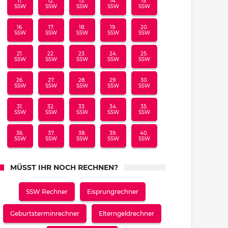
11.
12.
13.
14.
15.
SSW
SSW
SSW
SSW
SSW
16.
17.
18.
19.
20.
SSW
SSW
SSW
SSW
SSW
21.
22.
23.
24.
25.
SSW
SSW
SSW
SSW
SSW
26.
27.
28.
29.
30.
SSW
SSW
SSW
SSW
SSW
31.
32.
33.
34.
35.
SSW
SSW
SSW
SSW
SSW
36.
37.
38.
39.
40.
SSW
SSW
SSW
SSW
SSW
MÜSST IHR NOCH RECHNEN?
SSW Rechner
Eisprungrechner
Geburtsterminrechner
Elterngeldrechner