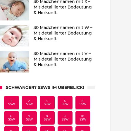
30 Mädchennamen mit X –
Mit detaillierter Bedeutung
& Herkunft
30 Mädchennamen mit W –
Mit detaillierter Bedeutung
& Herkunft
30 Mädchennamen mit V –
Mit detaillierter Bedeutung
& Herkunft
SCHWANGER? SSWS IM ÜBERBLICK!
1.
2.
3.
4.
5.
SSW
SSW
SSW
SSW
SSW
6.
7.
8.
9.
10.
SSW
SSW
SSW
SSW
SSW