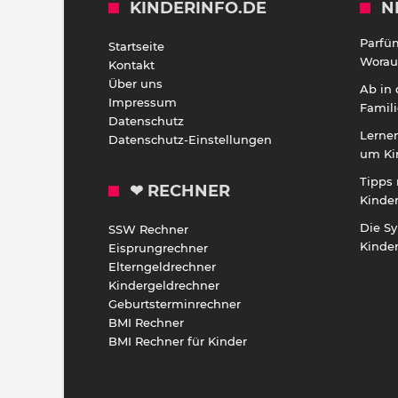
KINDERINFO.DE
N
Parfü
Startseite
Worauf
Kontakt
Über uns
Ab in
Impressum
Famili
Datenschutz
Lernen
Datenschutz-Einstellungen
um Ki
Tipps 
❤ RECHNER
Kinde
Die S
SSW Rechner
Kinde
Eisprungrechner
Elterngeldrechner
Kindergeldrechner
Geburtsterminrechner
BMI Rechner
BMI Rechner für Kinder