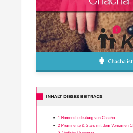
Chacha ist
INHALT DIESES BEITRAGS
1
Namensbedeutung von Chacha
2
Prominente & Stars mit dem Vornamen C