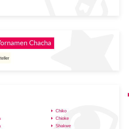
 Vornamen Chacha
eller
Chiko
a
Chioke
a
Shakwe