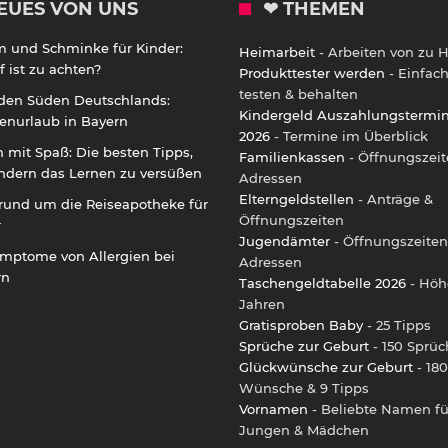
EUES VON UNS
❤ THEMEN
m und Schminke für Kinder:
Heimarbeit
- Arbeiten von zu 
 ist zu achten?
Produkttester werden
- Einfac
testen & behalten
 den Süden Deutschlands:
Kindergeld Auszahlungstermi
enurlaub in Bayern
2026
- Termine im Überblick
 mit Spaß: Die besten Tipps,
Familienkassen
- Öffnungszeit
ndern das Lernen zu versüßen
Adressen
Elterngeldstellen
- Anträge &
rund um die Reiseapotheke für
Öffnungszeiten
r
Jugendämter
- Öffnungszeiten
ymptome von Allergien bei
Adressen
rn
Taschengeldtabelle 2026
- Höh
Jahren
Gratisproben Baby
- 25 Tipps
Sprüche zur Geburt
- 150 Sprüc
Glückwünsche zur Geburt
- 180
Wünsche & 9 Tipps
Vornamen
- Beliebte Namen fü
Jungen & Mädchen