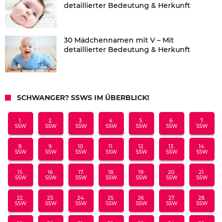
detaillierter Bedeutung & Herkunft
30 Mädchennamen mit V – Mit
detaillierter Bedeutung & Herkunft
SCHWANGER? SSWS IM ÜBERBLICK!
1.
2.
3.
4.
5.
6.
7.
SSW
SSW
SSW
SSW
SSW
SSW
SSW
8.
9.
10.
11.
12.
13.
14.
SSW
SSW
SSW
SSW
SSW
SSW
SSW
15.
16.
17.
18.
19.
20.
21.
SSW
SSW
SSW
SSW
SSW
SSW
SSW
22.
23.
24.
25.
26.
27.
28.
SSW
SSW
SSW
SSW
SSW
SSW
SSW