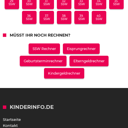
29.
30.
31.
32.
33.
34.
35.
SSW
SSW
SSW
SSW
SSW
SSW
SSW
36.
37.
38.
39.
40.
SSW
SSW
SSW
SSW
SSW
MÜSST IHR NOCH RECHNEN?
SSW Rechner
Eisprungrechner
Geburtsterminrechner
Elterngeldrechner
Kindergeldrechner
KINDERINFO.DE
Startseite
Kontakt