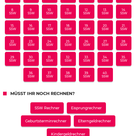
8.
9.
10.
11.
12.
13.
14.
SSW
SSW
SSW
SSW
SSW
SSW
SSW
15.
16.
17.
18.
19.
20.
21.
SSW
SSW
SSW
SSW
SSW
SSW
SSW
22.
23.
24.
25.
26.
27.
28.
SSW
SSW
SSW
SSW
SSW
SSW
SSW
29.
30.
31.
32.
33.
34.
35.
SSW
SSW
SSW
SSW
SSW
SSW
SSW
36.
37.
38.
39.
40.
SSW
SSW
SSW
SSW
SSW
MÜSST IHR NOCH RECHNEN?
SSW Rechner
Eisprungrechner
Geburtsterminrechner
Elterngeldrechner
Kindergeldrechner