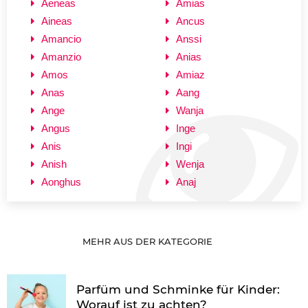
Aeneas
Amias
Aineas
Ancus
Amancio
Anssi
Amanzio
Anias
Amos
Amiaz
Anas
Aang
Ange
Wanja
Angus
Inge
Anis
Ingi
Anish
Wenja
Aonghus
Anaj
MEHR AUS DER KATEGORIE
Parfüm und Schminke für Kinder:
Worauf ist zu achten?