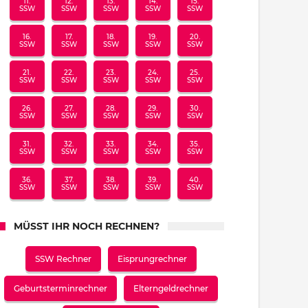
11.
12.
13.
14.
15.
SSW
SSW
SSW
SSW
SSW
16.
17.
18.
19.
20.
SSW
SSW
SSW
SSW
SSW
21.
22.
23.
24.
25.
SSW
SSW
SSW
SSW
SSW
26.
27.
28.
29.
30.
SSW
SSW
SSW
SSW
SSW
31.
32.
33.
34.
35.
SSW
SSW
SSW
SSW
SSW
36.
37.
38.
39.
40.
SSW
SSW
SSW
SSW
SSW
MÜSST IHR NOCH RECHNEN?
SSW Rechner
Eisprungrechner
Geburtsterminrechner
Elterngeldrechner