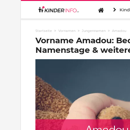
Kind
Startseite
Vornamen
Jungennamen
Amadou
Vorname Amadou: Bed
Namenstage & weitere