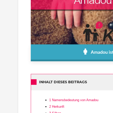
Amadou ist
INHALT DIESES BEITRAGS
1
Namensbedeutung von Amadou
2
Herkunft