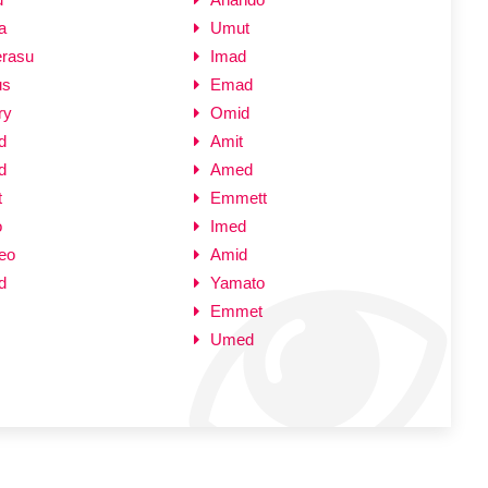
a
Umut
rasu
Imad
us
Emad
ry
Omid
d
Amit
d
Amed
t
Emmett
o
Imed
eo
Amid
d
Yamato
Emmet
Umed