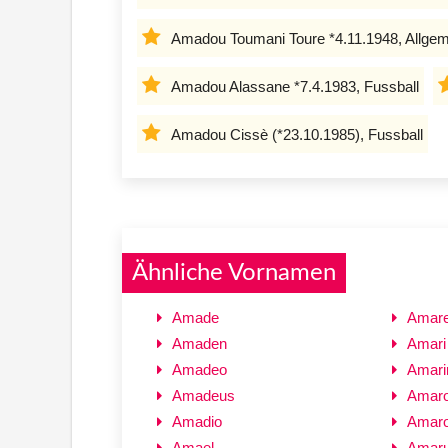
Amadou Toumani Toure *4.11.1948, Allgem
Amadou Alassane *7.4.1983, Fussball
Amadou Cissè (*23.10.1985), Fussball
Ähnliche Vornamen
Amade
Amar
Amaden
Amari
Amadeo
Amari
Amadeus
Amar
Amadio
Amar
Amael
Amar