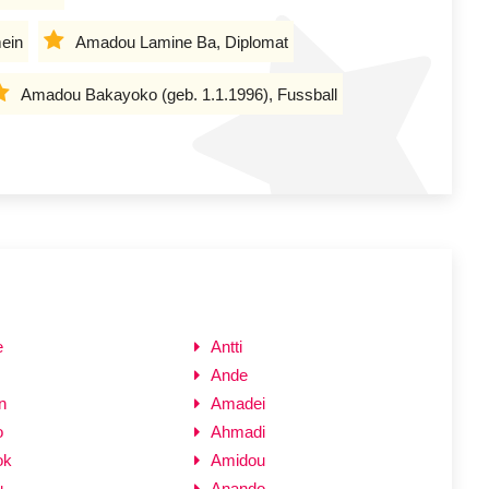
ein
Amadou Lamine Ba, Diplomat
Amadou Bakayoko (geb. 1.1.1996), Fussball
e
Antti
Ande
n
Amadei
o
Ahmadi
ok
Amidou
u
Anando