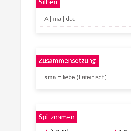
Silben
A | ma | dou
Zusammensetzung
ama = liebe (Lateinisch)
Spitznamen
Ama und
ams