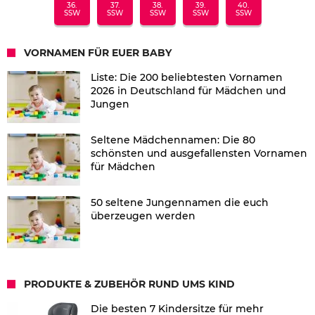
36.
37.
38.
39.
40.
SSW
SSW
SSW
SSW
SSW
VORNAMEN FÜR EUER BABY
Liste: Die 200 beliebtesten Vornamen
2026 in Deutschland für Mädchen und
Jungen
Seltene Mädchennamen: Die 80
schönsten und ausgefallensten Vornamen
für Mädchen
50 seltene Jungennamen die euch
überzeugen werden
PRODUKTE & ZUBEHÖR RUND UMS KIND
Die besten 7 Kindersitze für mehr