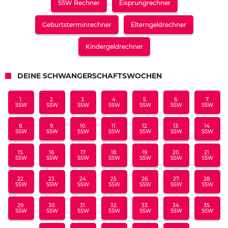
SSW Rechner
Eisprungrechner
Geburtsterminrechner
Elterngeldrechner
Kindergeldrechner
DEINE SCHWANGERSCHAFTSWOCHEN
1.
2.
3.
4.
5.
6.
7.
SSW
SSW
SSW
SSW
SSW
SSW
SSW
8.
9.
10.
11.
12.
13.
14.
SSW
SSW
SSW
SSW
SSW
SSW
SSW
15.
16.
17.
18.
19.
20.
21.
SSW
SSW
SSW
SSW
SSW
SSW
SSW
22.
23.
24.
25.
26.
27.
28.
SSW
SSW
SSW
SSW
SSW
SSW
SSW
29.
30.
31.
32.
33.
34.
35.
SSW
SSW
SSW
SSW
SSW
SSW
SSW