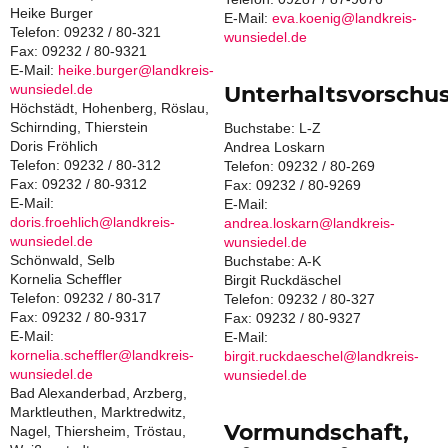
Heike Burger
E-Mail:
eva.koenig@landkreis-
Telefon: 09232 / 80-321
wunsiedel.de
Fax: 09232 / 80-9321
E-Mail:
heike.burger@landkreis-
wunsiedel.de
Unterhaltsvorschu
Höchstädt, Hohenberg, Röslau,
Schirnding, Thierstein
Buchstabe: L-Z
Doris Fröhlich
Andrea Loskarn
Telefon: 09232 / 80-312
Telefon: 09232 / 80-269
Fax: 09232 / 80-9312
Fax: 09232 / 80-9269
E-Mail:
E-Mail:
doris.froehlich@landkreis-
andrea.loskarn@landkreis-
wunsiedel.de
wunsiedel.de
Schönwald, Selb
Buchstabe: A-K
Kornelia Scheffler
Birgit Ruckdäschel
Telefon: 09232 / 80-317
Telefon: 09232 / 80-327
Fax: 09232 / 80-9317
Fax: 09232 / 80-9327
E-Mail:
E-Mail:
kornelia.scheffler@landkreis-
birgit.ruckdaeschel@landkreis-
wunsiedel.de
wunsiedel.de
Bad Alexanderbad, Arzberg,
Marktleuthen, Marktredwitz,
Vormundschaft,
Nagel, Thiersheim, Tröstau,