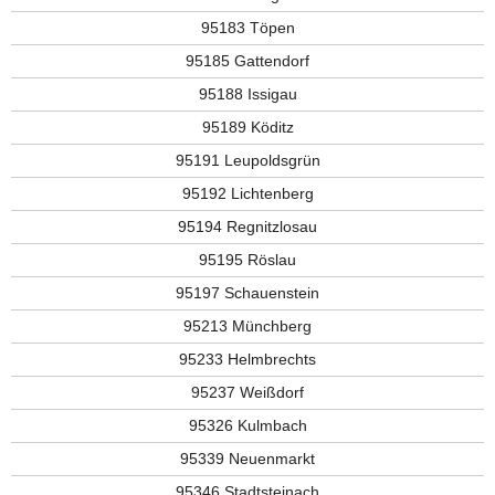
95183 Töpen
95185 Gattendorf
95188 Issigau
95189 Köditz
95191 Leupoldsgrün
95192 Lichtenberg
95194 Regnitzlosau
95195 Röslau
95197 Schauenstein
95213 Münchberg
95233 Helmbrechts
95237 Weißdorf
95326 Kulmbach
95339 Neuenmarkt
95346 Stadtsteinach