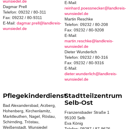
wunsiedel.de
E-Mail:
Dagmar Prell
reinhard.poessnecker@landkreis-
Telefon: 09232 / 80-311
wunsiedel.de
Fax: 09232 / 80-9311
Martin Reschke
E-Mail:
dagmar.prell@landkreis-
Telefon: 09232 / 80-208
wunsiedel.de
Fax: 09232 / 80-9208
E-Mail:
martin.reschke@landkreis-
wunsiedel.de
Dieter Wunderlich
Telefon: 09232 / 80-316
Fax: 09232 / 80-9316
E-Mail:
dieter.wunderlich@landkreis-
wunsiedel.de
Pflegekinderdienst
Stadtteilzentrum
Selb-Ost
Bad Alexandersbad, Arzberg,
Hohenberg, Kirchenlamitz,
Franzensbader Straße 1
Marktleuthen, Nagel, Röslau,
95100 Selb
Schirnding, Tröstau,
Eva König
Weißenstadt, Wunsiedel
Telefon: 09287 / 87-9676