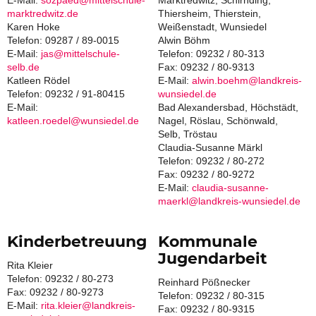
E-Mail:
sozpaed@mittelschule-
Marktredwitz, Schirnding,
marktredwitz.de
Thiersheim, Thierstein,
Karen Hoke
Weißenstadt, Wunsiedel
Telefon: 09287 / 89-0015
Alwin Böhm
E-Mail:
jas@mittelschule-
Telefon: 09232 / 80-313
selb.de
Fax: 09232 / 80-9313
Katleen Rödel
E-Mail:
alwin.boehm@landkreis-
Telefon: 09232 / 91-80415
wunsiedel.de
E-Mail:
Bad Alexandersbad, Höchstädt,
katleen.roedel@wunsiedel.de
Nagel, Röslau, Schönwald,
Selb, Tröstau
Claudia-Susanne Märkl
Telefon: 09232 / 80-272
Fax: 09232 / 80-9272
E-Mail:
claudia-susanne-
maerkl@landkreis-wunsiedel.de
Kinderbetreuung
Kommunale
Jugendarbeit
Rita Kleier
Telefon: 09232 / 80-273
Reinhard Pößnecker
Fax: 09232 / 80-9273
Telefon: 09232 / 80-315
E-Mail:
rita.kleier@landkreis-
Fax: 09232 / 80-9315