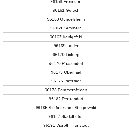
96158 Frensdorf
96161 Gerach
96163 Gundelsheim
96164 Kemmern
96167 Königsfeld
96169 Lauter
96170 Lisberg
96170 Priesendorf
96173 Oberhaid
96175 Pettstadt
96178 Pommersfelden
96182 Reckendorf
96185 Schönbrunn i.Steigerwald
96187 Stadelhofen
96191 Viereth-Trunstadt