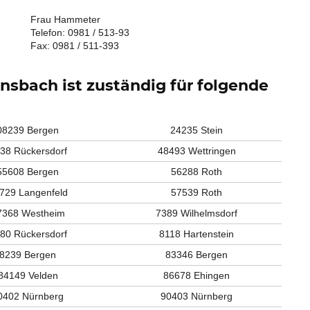
Frau Hammeter
Telefon: 0981 / 513-93
Fax: 0981 / 511-393
sbach ist zuständig für folgende
08239 Bergen
24235 Stein
38 Rückersdorf
48493 Wettringen
55608 Bergen
56288 Roth
729 Langenfeld
57539 Roth
7368 Westheim
7389 Wilhelmsdorf
80 Rückersdorf
8118 Hartenstein
8239 Bergen
83346 Bergen
84149 Velden
86678 Ehingen
0402 Nürnberg
90403 Nürnberg