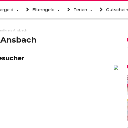
ergeld
Elterngeld
Ferien
Gutschei
ndkreis Ansbach
 Ansbach
S
Besucher