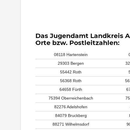
Das Jugendamt Landkreis An
Orte bzw. Postleitzahlen:
08118 Hartenstein
29303 Bergen
32
55442 Roth
56368 Roth
56
64658 Fürth
6
75394 Oberreichenbach
75
82276 Adelshofen
84079 Bruckberg
88271 Wilhelmsdorf
9