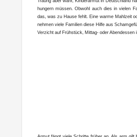
Traurig aber wahr, Kinderarmut in Deutschland hat
hungern müssen. Obwohl auch dies in vielen Fa
das, was zu Hause fehlt. Eine warme Mahlzeit od
nehmen viele Familien diese Hilfe aus Schamgefüh
Verzicht auf Frühstück, Mittag- oder Abendessen is
Armut fängt viele Schritte früher an. Als arm gilt 