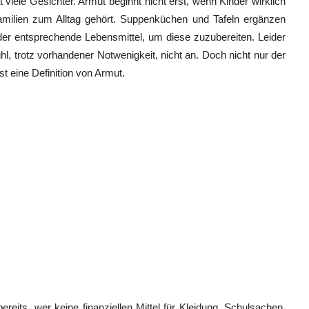
 viele Gesichter. Armut beginnt nicht erst, wenn Kinder wirklich
milien zum Alltag gehört. Suppenküchen und Tafeln ergänzen
er entsprechende Lebensmittel, um diese zuzubereiten. Leider
l, trotz vorhandener Notwenigkeit, nicht an. Doch nicht nur der
t eine Definition von Armut.
bereits, wer keine finanziellen Mittel für Kleidung, Schulsachen,