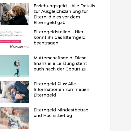
Erziehungsgeld – Alle Details
zur Ausgleichszahlung für
Eltern, die es vor dem
Elterngeld gab
Elterngeldstellen – Hier
könnt ihr das Elterngeld
beantragen
Mutterschaftsgeld: Diese
finanzielle Leistung steht
euch nach der Geburt zu
Elterngeld Plus: Alle
Informationen zum neuen
Elterngeld
Elterngeld Mindestbetrag
und Höchstbetrag