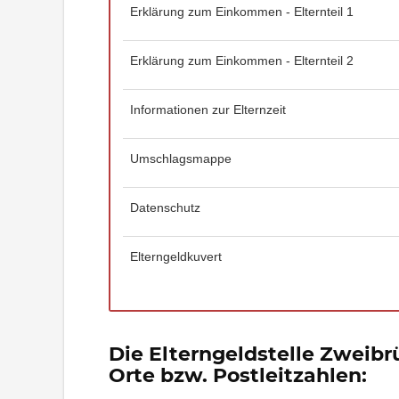
Erklärung zum Einkommen - Elternteil 1
Erklärung zum Einkommen - Elternteil 2
Informationen zur Elternzeit
Umschlagsmappe
Datenschutz
Elterngeldkuvert
Die Elterngeldstelle Zweibr
Orte bzw. Postleitzahlen: