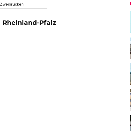
Zweibrücken
n Rheinland-Pfalz