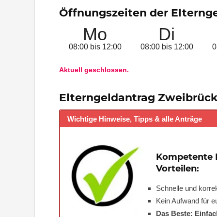
Öffnungszeiten der Elterng
Mo
Di
08:00 bis 12:00
08:00 bis 12:00
0
Aktuell geschlossen.
Elterngeldantrag Zweibrüc
Wichtige Hinweise, Tipps & alle Anträge
Kompetente E
Vorteilen:
Schnelle und korre
Kein Aufwand für e
Das Beste: Einfac