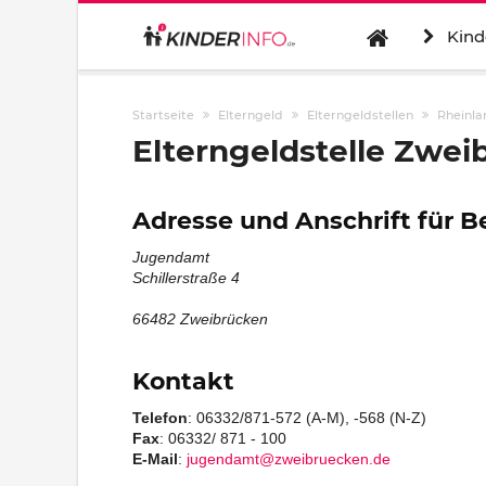
Kind
Startseite
Elterngeld
Elterngeldstellen
Rheinla
Elterngeldstelle Zwei
Adresse und Anschrift für 
Jugendamt
Schillerstraße 4
66482 Zweibrücken
Kontakt
Telefon
: 06332/871-572 (A-M), -568 (N-Z)
Fax
: 06332/ 871 - 100
E-Mail
:
jugendamt@zweibruecken.de