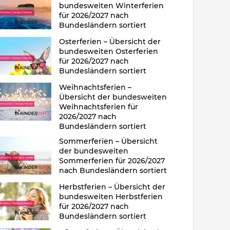
bundesweiten Winterferien
für 2026/2027 nach
Bundesländern sortiert
Osterferien – Übersicht der
bundesweiten Osterferien
für 2026/2027 nach
Bundesländern sortiert
Weihnachtsferien –
Übersicht der bundesweiten
Weihnachtsferien für
2026/2027 nach
Bundesländern sortiert
Sommerferien – Übersicht
der bundesweiten
Sommerferien für 2026/2027
nach Bundesländern sortiert
Herbstferien – Übersicht der
bundesweiten Herbstferien
für 2026/2027 nach
Bundesländern sortiert