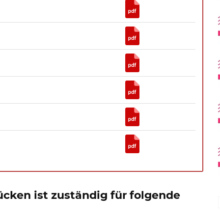
ücken ist zuständig für folgende