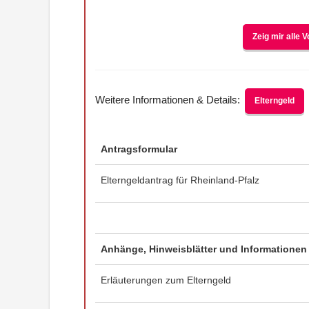
Zeig mir alle V
Weitere Informationen & Details:
Elterngeld
Antragsformular
Elterngeldantrag für Rheinland-Pfalz
Anhänge, Hinweisblätter und Informationen
Erläuterungen zum Elterngeld