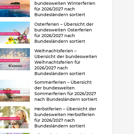
bundesweiten Winterferien
für 2026/2027 nach
Bundesländern sortiert
Osterferien – Übersicht der
bundesweiten Osterferien
für 2026/2027 nach
Bundesländern sortiert
Weihnachtsferien –
Übersicht der bundesweiten
Weihnachtsferien für
2026/2027 nach
Bundesländern sortiert
Sommerferien – Übersicht
der bundesweiten
Sommerferien für 2026/2027
nach Bundesländern sortiert
Herbstferien – Übersicht der
bundesweiten Herbstferien
für 2026/2027 nach
Bundesländern sortiert