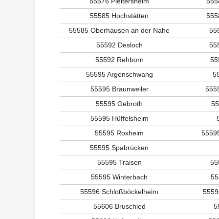
55576 Pleitersheim
555
55585 Hochstätten
555
55585 Oberhausen an der Nahe
55
55592 Desloch
55
55592 Rehborn
55
55595 Argenschwang
5
55595 Braunweiler
555
55595 Gebroth
55
55595 Hüffelsheim
55595 Roxheim
55595
55595 Spabrücken
55595 Traisen
55
55595 Winterbach
55
55596 Schloßböckelheim
5559
55606 Bruschied
5