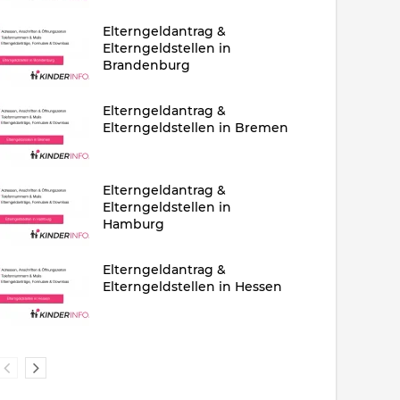
Elterngeldantrag &
Elterngeldstellen in
Brandenburg
Elterngeldantrag &
Elterngeldstellen in Bremen
Elterngeldantrag &
Elterngeldstellen in
Hamburg
Elterngeldantrag &
Elterngeldstellen in Hessen