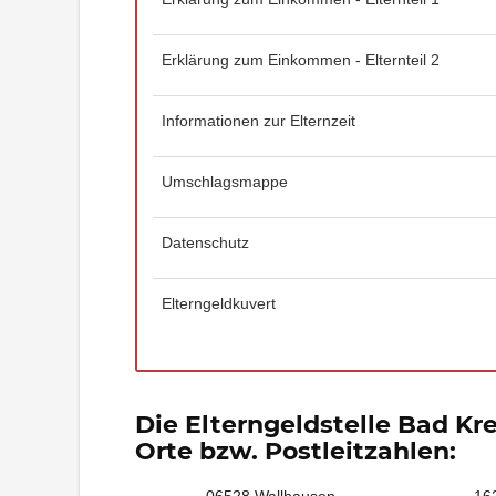
Erklärung zum Einkommen - Elternteil 2
Informationen zur Elternzeit
Umschlagsmappe
Datenschutz
Elterngeldkuvert
Die Elterngeldstelle Bad Kr
Orte bzw. Postleitzahlen: