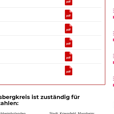
bergkreis ist zuständig für
zahlen:
rchheimbolanden
Stadt; Kriegsfeld; Marnheim;