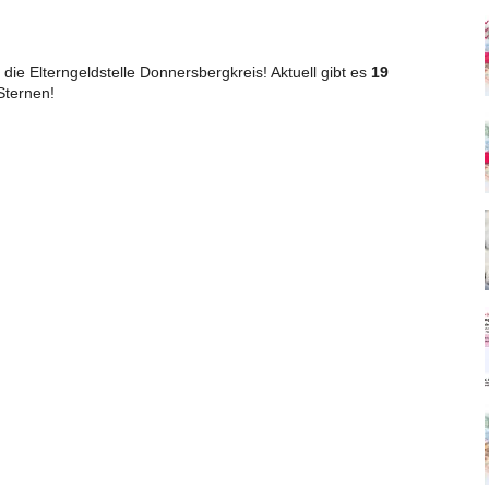
ie Elterngeldstelle Donnersbergkreis! Aktuell gibt es
19
ternen!