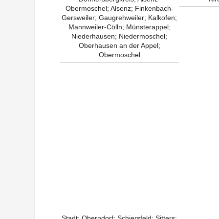
Obermoschel; Alsenz; Finkenbach-
Gersweiler; Gaugrehweiler; Kalkofen;
Mannweiler-Cölln; Münsterappel;
Niederhausen; Niedermoschel;
Oberhausen an der Appel;
Obermoschel
Stadt; Oberndorf; Schiersfeld; Sitters;