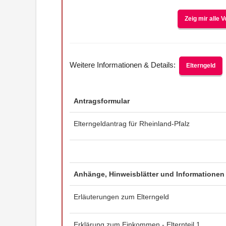
Zeig mir alle V
Weitere Informationen & Details:
Elterngeld
Antragsformular
Elterngeldantrag für Rheinland-Pfalz
Anhänge, Hinweisblätter und Informationen
Erläuterungen zum Elterngeld
Erklärung zum Einkommen - Elternteil 1