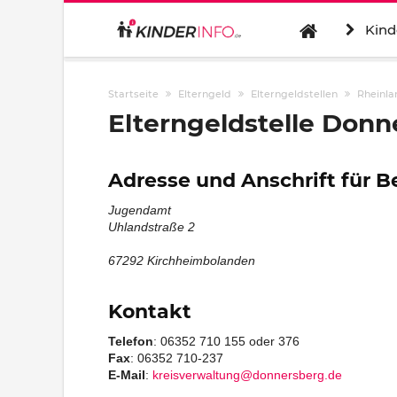
Kind
Startseite
Elterngeld
Elterngeldstellen
Rheinla
Elterngeldstelle Donn
Adresse und Anschrift für 
Jugendamt
Uhlandstraße 2
67292 Kirchheimbolanden
Kontakt
Telefon
: 06352 710 155 oder 376
Fax
: 06352 710-237
E-Mail
:
kreisverwaltung­@donnersberg.de