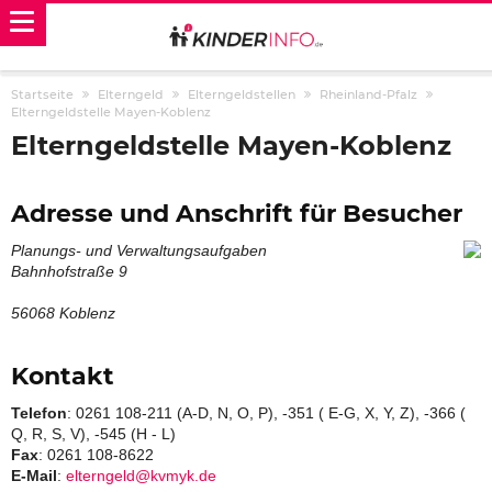
Startseite
Elterngeld
Elterngeldstellen
Rheinland-Pfalz
Elterngeldstelle Mayen-Koblenz
Elterngeldstelle Mayen-Koblenz
Adresse und Anschrift für Besucher
Planungs- und Verwaltungsaufgaben
Bahnhofstraße 9
56068 Koblenz
Kontakt
Telefon
: 0261 108-211 (A-D, N, O, P), -351 ( E-G, X, Y, Z), -366 (
Q, R, S, V), -545 (H - L)
Fax
: 0261 108-8622
E-Mail
:
elterngeld­@kvmyk.de