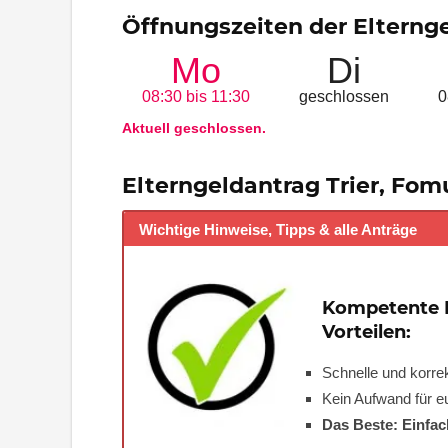
Öffnungszeiten der Elterngel
Mo
Di
08:30 bis 11:30
geschlossen
0
Aktuell geschlossen.
Elterngeldantrag Trier, Fo
Wichtige Hinweise, Tipps & alle Anträge
Kompetente E
Vorteilen:
Schnelle und korre
Kein Aufwand für e
Das Beste: Einfac