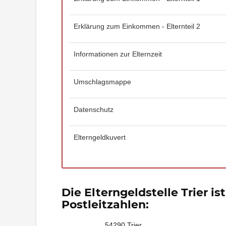
Erklärung zum Einkommen - Elternteil 2
Informationen zur Elternzeit
Umschlagsmappe
Datenschutz
Elterngeldkuvert
Die Elterngeldstelle Trier i
Postleitzahlen:
54290 Trier