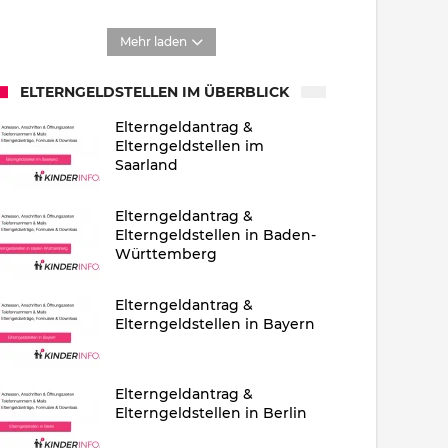
Mehr laden
ELTERNGELDSTELLEN IM ÜBERBLICK
Elterngeldantrag &
Elterngeldstellen im
Saarland
Elterngeldantrag &
Elterngeldstellen in Baden-
Württemberg
Elterngeldantrag &
Elterngeldstellen in Bayern
Elterngeldantrag &
Elterngeldstellen in Berlin