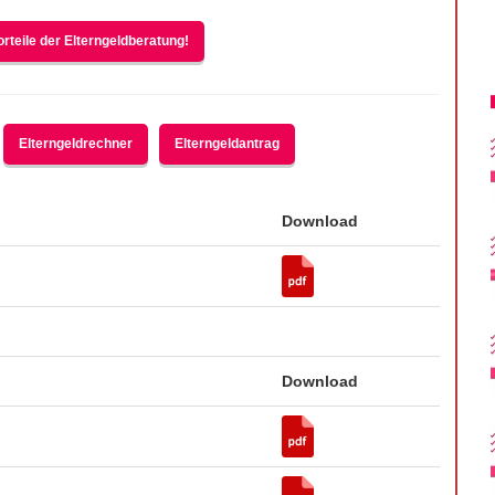
orteile der Elterngeldberatung!
Elterngeldrechner
Elterngeldantrag
Download
Download