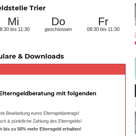
dstelle Trier
Mi
Do
Fr
8:30 bis 11:30
geschlossen
08:30 bis 11:30
mulare & Downloads
lterngeldberatung mit folgenden
kte Bearbeitung eures Elterngeldantrags!
uch & pünktliche Zahlung des Elterngelds!
h bis zu
50%
mehr Elterngeld erhalten!