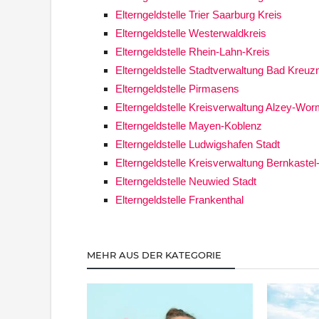
Elterngeldstelle Trier Saarburg Kreis
Elterngeldstelle Westerwaldkreis
Elterngeldstelle Rhein-Lahn-Kreis
Elterngeldstelle Stadtverwaltung Bad Kreuz
Elterngeldstelle Pirmasens
Elterngeldstelle Kreisverwaltung Alzey-Wo
Elterngeldstelle Mayen-Koblenz
Elterngeldstelle Ludwigshafen Stadt
Elterngeldstelle Kreisverwaltung Bernkastel-
Elterngeldstelle Neuwied Stadt
Elterngeldstelle Frankenthal
MEHR AUS DER KATEGORIE