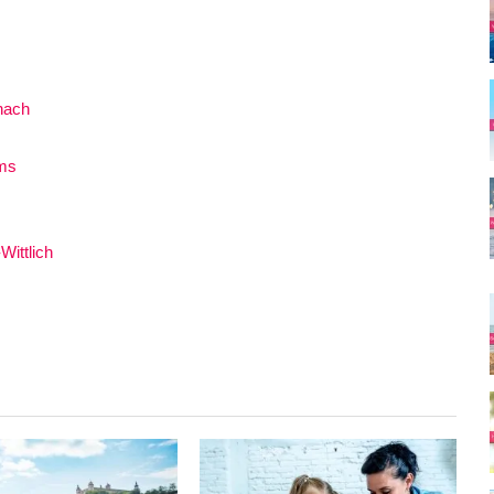
nach
rms
Wittlich