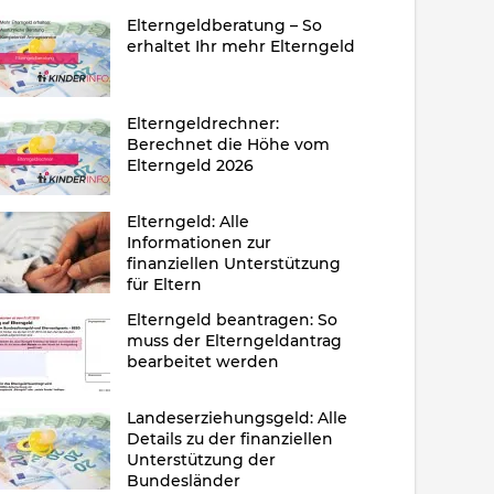
Elterngeldberatung – So
erhaltet Ihr mehr Elterngeld
Elterngeldrechner:
Berechnet die Höhe vom
Elterngeld 2026
Elterngeld: Alle
Informationen zur
finanziellen Unterstützung
für Eltern
Elterngeld beantragen: So
muss der Elterngeldantrag
bearbeitet werden
Landeserziehungsgeld: Alle
Details zu der finanziellen
Unterstützung der
Bundesländer