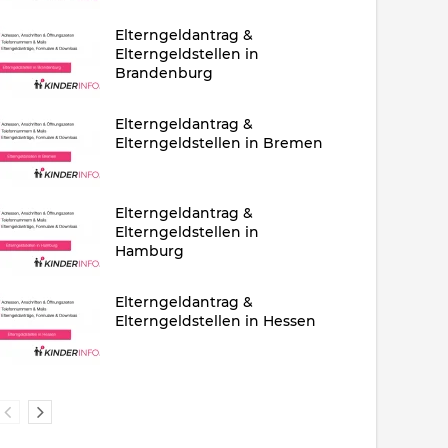
Elterngeldantrag &
Elterngeldstellen in
Brandenburg
Elterngeldantrag &
Elterngeldstellen in Bremen
Elterngeldantrag &
Elterngeldstellen in
Hamburg
Elterngeldantrag &
Elterngeldstellen in Hessen