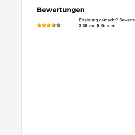
Bewertungen
Erfahrung gemacht? Bewerte di
3,36
von
5
Sternen!