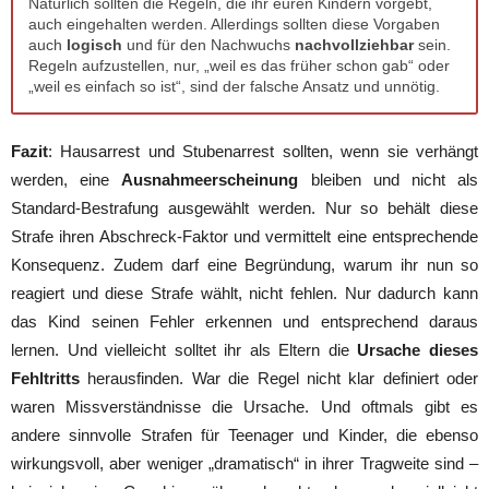
Natürlich sollten die Regeln, die ihr euren Kindern vorgebt,
auch eingehalten werden. Allerdings sollten diese Vorgaben
auch
logisch
und für den Nachwuchs
nachvollziehbar
sein.
Regeln aufzustellen, nur, „weil es das früher schon gab“ oder
„weil es einfach so ist“, sind der falsche Ansatz und unnötig.
Fazit
: Hausarrest und Stubenarrest sollten, wenn sie verhängt
werden, eine
Ausnahmeerscheinung
bleiben und nicht als
Standard-Bestrafung ausgewählt werden. Nur so behält diese
Strafe ihren Abschreck-Faktor und vermittelt eine entsprechende
Konsequenz. Zudem darf eine Begründung, warum ihr nun so
reagiert und diese Strafe wählt, nicht fehlen. Nur dadurch kann
das Kind seinen Fehler erkennen und entsprechend daraus
lernen. Und vielleicht solltet ihr als Eltern die
Ursache dieses
Fehltritts
herausfinden. War die Regel nicht klar definiert oder
waren Missverständnisse die Ursache. Und oftmals gibt es
andere sinnvolle Strafen für Teenager und Kinder, die ebenso
wirkungsvoll, aber weniger „dramatisch“ in ihrer Tragweite sind –