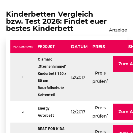
Kinderbetten Vergleich
bzw. Test 2026: Findet euer
bestes Kinderbett
DATUM
PREIS
S
PRODUKT
PLATZIERUNG
Clamaro
Zum A
‚Sternenhimmel‘
Preis
Kinderbett 160 x
12/2017
1.
80 cm
prüfen
Rausfallschutz
Seitenteil
Preis
Energy
Zum A
12/2017
2.
Autobett
prüfen
BEST FOR KIDS
Preis