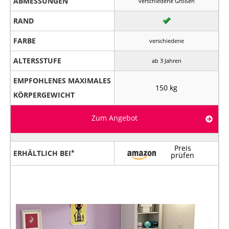
ABMESSUNGEN
verschiedene Größen
RAND
FARBE
verschiedene
ALTERSSTUFE
ab 3 Jahren
EMPFOHLENES MAXIMALES
150 kg
KÖRPERGEWICHT
Zum Angebot
Preis
ERHÄLTLICH BEI
prüfen