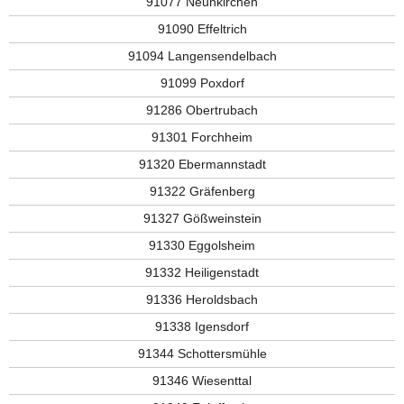
91077 Neunkirchen
91090 Effeltrich
91094 Langensendelbach
91099 Poxdorf
91286 Obertrubach
91301 Forchheim
91320 Ebermannstadt
91322 Gräfenberg
91327 Gößweinstein
91330 Eggolsheim
91332 Heiligenstadt
91336 Heroldsbach
91338 Igensdorf
91344 Schottersmühle
91346 Wiesenttal