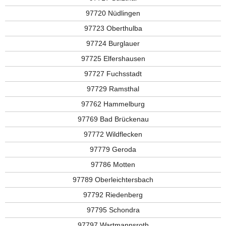
97720 Nüdlingen
97723 Oberthulba
97724 Burglauer
97725 Elfershausen
97727 Fuchsstadt
97729 Ramsthal
97762 Hammelburg
97769 Bad Brückenau
97772 Wildflecken
97779 Geroda
97786 Motten
97789 Oberleichtersbach
97792 Riedenberg
97795 Schondra
97797 Wartmannsroth