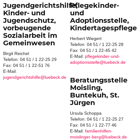
Jugendgerichtshilfe,
Pflegekinder-
Kinder- und
und
Jugendschutz,
Adoptionsstelle,
vorbeugende
Kindertagespflege
Sozialarbeit im
Herbert Wiegert
Gemeinwesen
Telefon: 04 51 / 1 22-25 28
Fax: 04 51 / 1 22-45 42
Birgit Reichel
E-Mail:
pflegekinder-und-
Telefon: 04 51 / 1 22-25 29
adoptionsstelle@luebeck.de
Fax: 04 51 / 1 22-51 76
E-Mail:
jugendgerichtshilfe@luebeck.de
Beratungsstelle
Moisling,
Buntekuh, St.
Jürgen
Ursula Schoppa
Telefon: 04 51 / 1 22-25 27
Fax: 04 51 / 1 22-77 46
E-Mail:
familienhilfen-
moislinger-berg@luebeck.de